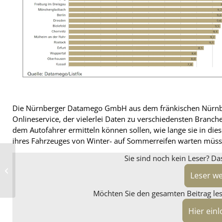
Die Nürnberger Datamego GmbH aus dem fränkischen Nürnber
Onlineservice, der vielerlei Daten zu verschiedensten Branchen
dem Autofahrer ermitteln können sollen, wie lange sie in di
ihres Fahrzeuges von Winter- auf Sommerreifen warten müss
Sie sind noch kein Leser? Da
„Biest“ mit
straßenzugelassenen
37-Zoll-Reifen
Leser w
präsentiert
Möchten Sie den gesamten Beitrag lese
Hier ein