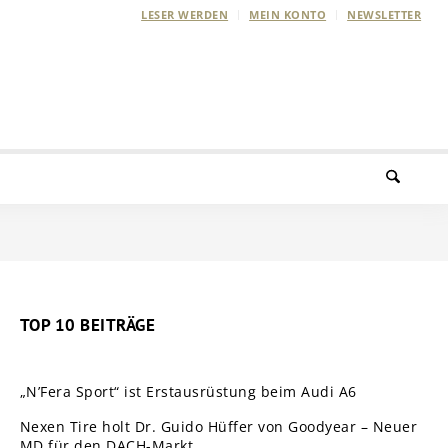
LESER WERDEN
MEIN KONTO
NEWSLETTER
TOP 10 BEITRÄGE
„N’Fera Sport“ ist Erstausrüstung beim Audi A6
Nexen Tire holt Dr. Guido Hüffer von Goodyear – Neuer
MD für den DACH-Markt