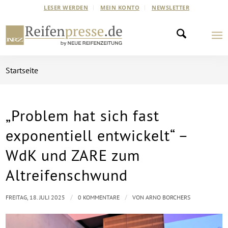
LESER WERDEN
MEIN KONTO
NEWSLETTER
Startseite
„Problem hat sich fast
exponentiell entwickelt“ –
WdK und ZARE zum
Altreifenschwund
/
/
FREITAG, 18. JULI 2025
0 KOMMENTARE
VON
ARNO BORCHERS