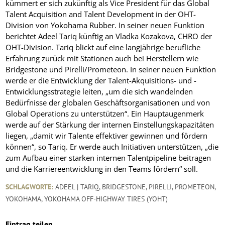
kümmert er sich zukünftig als Vice President für das Global
Talent Acquisition and Talent Development in der OHT-
Division von Yokohama Rubber. In seiner neuen Funktion
berichtet Adeel Tariq künftig an Vladka Kozakova, CHRO der
OHT-Division. Tariq blickt auf eine langjährige berufliche
Erfahrung zurück mit Stationen auch bei Herstellern wie
Bridgestone und Pirelli/Prometeon. In seiner neuen Funktion
werde er die Entwicklung der Talent-Akquisitions- und -
Entwicklungsstrategie leiten, „um die sich wandelnden
Bedürfnisse der globalen Geschäftsorganisationen und von
Global Operations zu unterstützen“. Ein Hauptaugenmerk
werde auf der Stärkung der internen Einstellungskapazitäten
liegen, „damit wir Talente effektiver gewinnen und fördern
können“, so Tariq. Er werde auch Initiativen unterstützen, „die
zum Aufbau einer starken internen Talentpipeline beitragen
und die Karriereentwicklung in den Teams fördern“ soll.
SCHLAGWORTE:
ADEEL | TARIQ
,
BRIDGESTONE
,
PIRELLI
,
PROMETEON
,
YOKOHAMA
,
YOKOHAMA OFF-HIGHWAY TIRES (YOHT)
Eintrag teilen