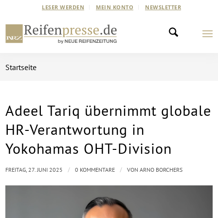
LESER WERDEN
MEIN KONTO
NEWSLETTER
Startseite
Adeel Tariq übernimmt globale
HR-Verantwortung in
Yokohamas OHT-Division
/
/
FREITAG, 27. JUNI 2025
0 KOMMENTARE
VON
ARNO BORCHERS