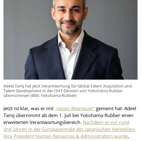
Adeel Tariq hat jetzt Verantwortung für Global Talent Acquisition and
Talent Development in der OHT-Division von Yokohama Rubber
übernommen (Bild: Yokohama Rubber)
Jetzt ist klar, was er mit
„neues Abenteuer“
gemeint hat: Adeel
Tariq übernimmt ab dem 1. Juli bei Yokohama Rubber einen
erweiterten Verantwortungsbereich.
Nachdem er vor rund
drei Jahren in der Europazentrale des japanischen Herstellers
Vice President Human Resources & Administration wurde
,