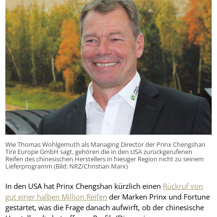
Wie Thomas Wohlgemuth als Managing Director der Prinx Chengshan
Tire Europe GmbH sagt, gehören die in den USA zurückgerufenen
Reifen des chinesischen Herstellers in hiesiger Region nicht zu seinem
Lieferprogramm (Bild: NRZ/Christian Marx)
In den USA hat Prinx Chengshan kürzlich einen
Rückruf von
gut einer halben Million Reifen
der Marken Prinx und Fortune
gestartet, was die Frage danach aufwirft, ob der chinesische