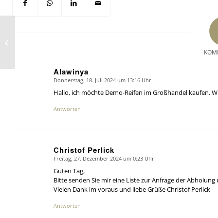
Ein Jahr vor nächster
Messe schon mehr
Automechanika-
KOM
Anmeldungen als 2022
Alawinya
Donnerstag, 18. Juli 2024 um 13:16 Uhr
says:
Hallo, ich möchte Demo-Reifen im Großhandel kaufen. Wie
Antworten
Christof Perlick
Freitag, 27. Dezember 2024 um 0:23 Uhr
says:
Guten Tag,
Bitte senden Sie mir eine Liste zur Anfrage der Abholung
Vielen Dank im voraus und liebe Grüße Christof Perlick
Antworten