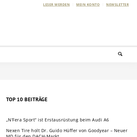
LESER WERDEN
MEIN KONTO
NEWSLETTER
TOP 10 BEITRÄGE
„N’Fera Sport“ ist Erstausrüstung beim Audi A6
Nexen Tire holt Dr. Guido Hüffer von Goodyear – Neuer
MD für den DACH-Markt