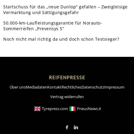
Startschuss für das „neue Dunlop“ gefallen – Zweigleisige
Vermarktung und Sättigungsgefahr
50.000-km-Laufleistungsgarantie für Norauto-
Sommerreifen „Prevensys 5”
Noch nicht mal richtig da und doch schon Testsieger?
REIFENPRESSE
Über uns
Mediadaten
Kontakt
Rechtliches
Datenschutz
Impressum
Vertrag widerrufen
Tyrepress.com
PneusNews.it