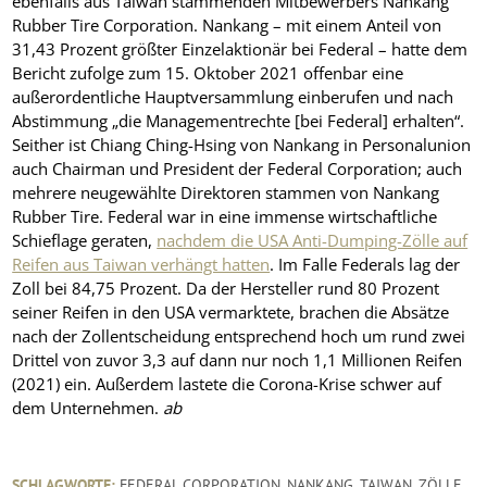
ebenfalls aus Taiwan stammenden Mitbewerbers Nankang
Rubber Tire Corporation. Nankang – mit einem Anteil von
31,43 Prozent größter Einzelaktionär bei Federal – hatte dem
Bericht zufolge zum 15. Oktober 2021 offenbar eine
außerordentliche Hauptversammlung einberufen und nach
Abstimmung „die Managementrechte [bei Federal] erhalten“.
Seither ist Chiang Ching-Hsing von Nankang in Personalunion
auch Chairman und President der Federal Corporation; auch
mehrere neugewählte Direktoren stammen von Nankang
Rubber Tire. Federal war in eine immense wirtschaftliche
Schieflage geraten,
nachdem die USA Anti-Dumping-Zölle auf
Reifen aus Taiwan verhängt hatten
. Im Falle Federals lag der
Zoll bei 84,75 Prozent. Da der Hersteller rund 80 Prozent
seiner Reifen in den USA vermarktete, brachen die Absätze
nach der Zollentscheidung entsprechend hoch um rund zwei
Drittel von zuvor 3,3 auf dann nur noch 1,1 Millionen Reifen
(2021) ein. Außerdem lastete die Corona-Krise schwer auf
dem Unternehmen.
ab
SCHLAGWORTE:
FEDERAL CORPORATION
,
NANKANG
,
TAIWAN
,
ZÖLLE