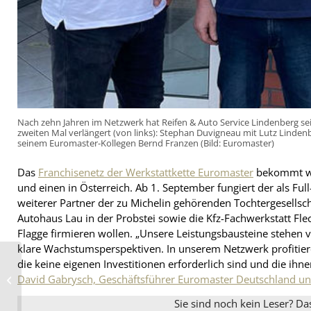
Nach zehn Jahren im Netzwerk hat Reifen & Auto Service Lindenberg se
zweiten Mal verlängert (von links): Stephan Duvigneau mit Lutz Linden
seinem Euromaster-Kollegen Bernd Franzen (Bild: Euromaster)
Das
Franchisenetz der Werkstattkette Euromaster
bekommt we
und einen in Österreich. Ab 1. September fungiert der als Fu
weiterer Partner der zu Michelin gehörenden Tochtergesellsc
Autohaus Lau in der Probstei sowie die Kfz-Fachwerkstatt Flec
Flagge firmieren wollen. „Unsere Leistungsbausteine stehen v
klare Wachstumsperspektiven. In unserem Netzwerk profitie
die keine eigenen Investitionen erforderlich sind und die ihne
Profitables Wachstum:
Apollo Tyres
David Gabrysch, Geschäftsführer Euromaster Deutschland un
präsentiert
Zukunftspläne
Sie sind noch kein Leser? Da