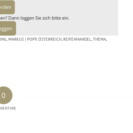
erden
n? Dann loggen Sie sich bitte ein.
loggen
UNG
,
MARKUS | POPP
,
ÖSTERREICH
,
REIFENHANDEL
,
THEMA
,
0
MENTARE