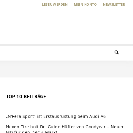
LESER WERDEN
MEIN KONTO
NEWSLETTER
TOP 10 BEITRÄGE
„N’Fera Sport“ ist Erstausrüstung beim Audi A6
Nexen Tire holt Dr. Guido Hüffer von Goodyear – Neuer
MD für den DACH-Markt