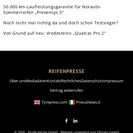
50.000-km-Laufleistungsgarantie für Norauto-
Sommerreifen „Prevensys 5”
Noch nicht mal richtig da und doch schon Testsieger?
Von Grund auf neu: Vredesteins „Quatrac Pro 2“
REIFENPRESSE
Über uns
Mediadaten
Kontakt
Rechtliches
Datenschutz
Impressum
Vertrag widerrufen
Tyrepress.com
PneusNews.it
© 2026 - Profil-Verlag GmbH · Website umgesetzt von
Elbnetz GmbH