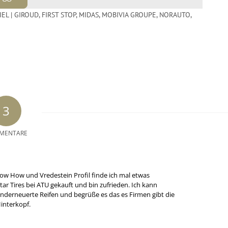
IEL | GIROUD
,
FIRST STOP
,
MIDAS
,
MOBIVIA GROUPE
,
NORAUTO
,
3
MENTARE
w How und Vredestein Profil finde ich mal etwas
tar Tires bei ATU gekauft und bin zufrieden. Ich kann
nderneuerte Reifen und begrüße es das es Firmen gibt die
interkopf.