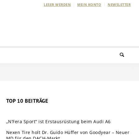
LESER WERDEN
MEIN KONTO
NEWSLETTER
TOP 10 BEITRÄGE
„N’Fera Sport“ ist Erstausrüstung beim Audi A6
Nexen Tire holt Dr. Guido Hüffer von Goodyear – Neuer
MD für den DACH-Markt