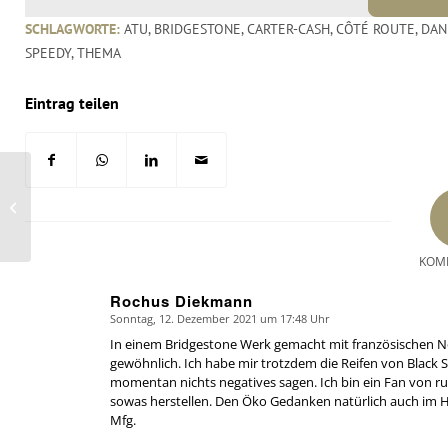
SCHLAGWORTE:
ATU
,
BRIDGESTONE
,
CARTER-CASH
,
CÔTÉ ROUTE
,
DAN
SPEEDY
,
THEMA
Eintrag teilen
Jetzt also doch: Reifen
Specht stellt
Geschäftsbetrieb Ende
August ein
KOM
Rochus Diekmann
Sonntag, 12. Dezember 2021 um 17:48 Uhr
says:
In einem Bridgestone Werk gemacht mit französischen No
gewöhnlich. Ich habe mir trotzdem die Reifen von Black S
momentan nichts negatives sagen. Ich bin ein Fan von ru
sowas herstellen. Den Öko Gedanken natürlich auch im H
Mfg.