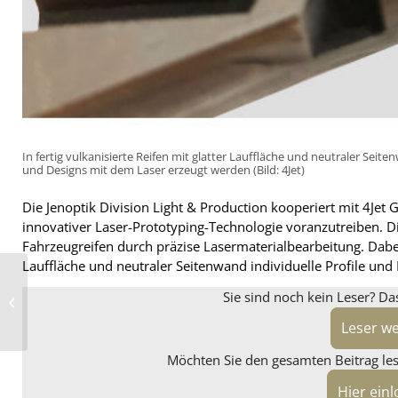
In fertig vulkanisierte Reifen mit glatter Lauffläche und neutraler Seit
und Designs mit dem Laser erzeugt werden (Bild: 4Jet)
Die Jenoptik Division Light & Production kooperiert mit 4Je
innovativer Laser-Prototyping-Technologie voranzutreiben. D
Fahrzeugreifen durch präzise Lasermaterialbearbeitung. Dabei 
Lauffläche und neutraler Seitenwand individuelle Profile und
Goodyear hat Cooper
mit
Sie sind noch kein Leser? Da
„unwiderstehlichem
Angebot“ von
Leser w
Übernahme übe...
Möchten Sie den gesamten Beitrag lese
Hier ein