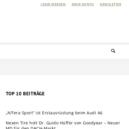
LESER WERDEN
MEIN KONTO
NEWSLETTER
TOP 10 BEITRÄGE
„N’Fera Sport“ ist Erstausrüstung beim Audi A6
Nexen Tire holt Dr. Guido Hüffer von Goodyear – Neuer
MD für den DACH-Markt