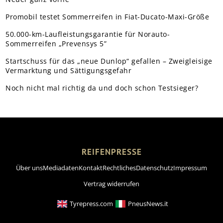
Promobil testet Sommerreifen in Fiat-Ducato-Maxi-Größe
50.000-km-Laufleistungsgarantie für Norauto-
Sommerreifen „Prevensys 5”
Startschuss für das „neue Dunlop“ gefallen – Zweigleisige
Vermarktung und Sättigungsgefahr
Noch nicht mal richtig da und doch schon Testsieger?
REIFENPRESSE
Über uns
Mediadaten
Kontakt
Rechtliches
Datenschutz
Impressum
Vertrag widerrufen
Tyrepress.com
PneusNews.it