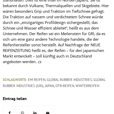
standhalten. Dies ist eine Insel im Norden Japans. Sie ist
bekannt durch Vulkane, Thermalquellen und Skigebiete. Hier
wären besonders Grip und Traktion im Tiefschnee gefragt.
Die Traktion auf nassem und verdichtetem Schnee würde
durch ein „einzigartiges Profildesign sichergestellt, das
Schnee und Wasser effizient ableitet“, heißt es aus dem
Unternehmen. Der Reifen sei ein Meilenstein für GRI, da es
sich um eine ganz andere Technologie handele, die der
Reifenhersteller sonst herstellt. Auf Nachfrage der NEUE
REIFENZEITUNG heißt es, der Reifen – für den japanischen
Markt entwickelt – soll künftig auch in Deutschland
angeboten werden.
cs
SCHLAGWORTE:
EM-REIFEN
,
GLOBAL RUBBER INDUSTRIES
,
GLOBAL
RUBBER INDUSTRIES (GRI)
,
JAPAN
,
OTR-REIFEN
,
WINTERREIFEN
Eintrag teilen