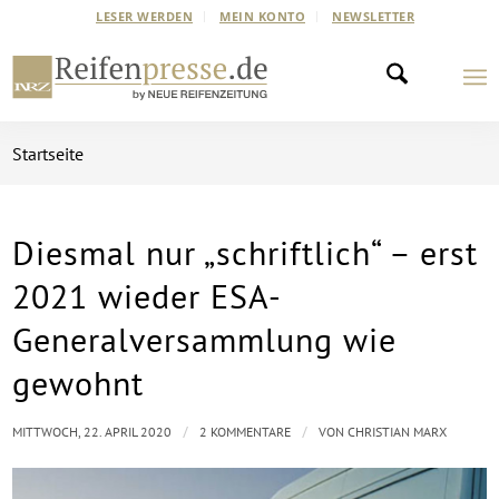
LESER WERDEN
MEIN KONTO
NEWSLETTER
Startseite
Diesmal nur „schriftlich“ – erst
sagt:
sagt:
2021 wieder ESA-
Generalversammlung wie
gewohnt
/
/
MITTWOCH, 22. APRIL 2020
2 KOMMENTARE
VON
CHRISTIAN MARX