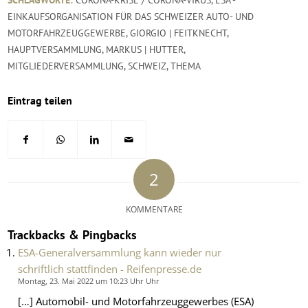
SCHLAGWORTE:
CORONA-KRISE / CORONA-VIRUS
,
ESA -
EINKAUFSORGANISATION FÜR DAS SCHWEIZER AUTO- UND
MOTORFAHRZEUGGEWERBE
,
GIORGIO | FEITKNECHT
,
HAUPTVERSAMMLUNG
,
MARKUS | HUTTER
,
MITGLIEDERVERSAMMLUNG
,
SCHWEIZ
,
THEMA
Eintrag teilen
2
KOMMENTARE
Trackbacks & Pingbacks
ESA-Generalversammlung kann wieder nur
schriftlich stattfinden - Reifenpresse.de
Montag, 23. Mai 2022 um 10:23 Uhr Uhr
[…] Automobil- und Motorfahrzeuggewerbes (ESA)