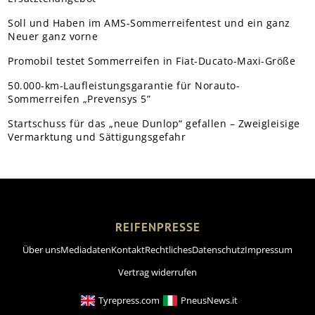
Soll und Haben im AMS-Sommerreifentest und ein ganz
Neuer ganz vorne
Promobil testet Sommerreifen in Fiat-Ducato-Maxi-Größe
50.000-km-Laufleistungsgarantie für Norauto-
Sommerreifen „Prevensys 5”
Startschuss für das „neue Dunlop“ gefallen – Zweigleisige
Vermarktung und Sättigungsgefahr
REIFENPRESSE
Über uns
Mediadaten
Kontakt
Rechtliches
Datenschutz
Impressum
Vertrag widerrufen
Tyrepress.com
PneusNews.it