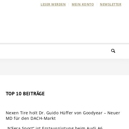
LESER WERDEN
MEIN KONTO
NEWSLETTER
TOP 10 BEITRÄGE
Nexen Tire holt Dr. Guido Hüffer von Goodyear – Neuer
MD für den DACH-Markt
„N’Fera Sport“ ist Erstausrüstung beim Audi A6