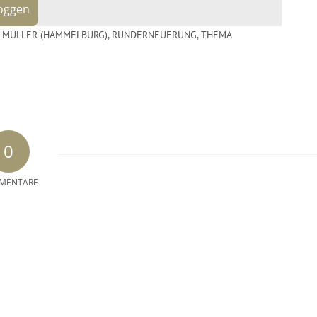
loggen
N MÜLLER (HAMMELBURG)
,
RUNDERNEUERUNG
,
THEMA
0
MENTARE