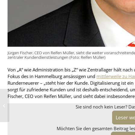
Jürgen Fischer, CEO von Reifen Müller, sieht die weiter voranschreitende 
zentraler Kundendienstleistungen (Foto: Reifen Müller)
Von „A“ wie Administration bis „Z“ wie Zentrallager hält nach 
Fokus des in Hammelburg ansässigen und
mittlerweile zu 
Runderneuerer – „steht hier der Kunde. Digitalisierung ist ei
sorgt für zufriedene Kunden und ist deshalb entscheidend, um
Fischer, CEO von Reifen Müller, und sieht dabei insbesondere
Vergölst schließt
Standort in Lauterbach
Sie sind noch kein Leser? Da
(Hessen)
Leser w
Möchten Sie den gesamten Beitrag lese