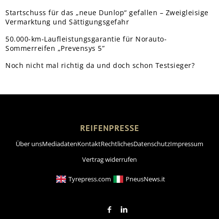
Startschuss für das „neue Dunlop“ gefallen – Zweigleisige
Vermarktung und Sättigungsgefahr
50.000-km-Laufleistungsgarantie für Norauto-
Sommerreifen „Prevensys 5”
Noch nicht mal richtig da und doch schon Testsieger?
REIFENPRESSE
Über uns
Mediadaten
Kontakt
Rechtliches
Datenschutz
Impressum
Vertrag widerrufen
Tyrepress.com
PneusNews.it