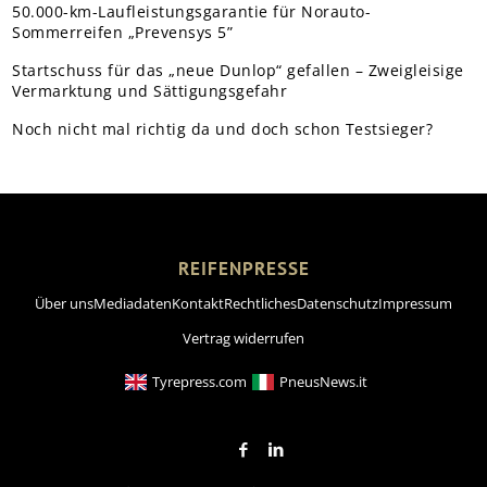
50.000-km-Laufleistungsgarantie für Norauto-
Sommerreifen „Prevensys 5”
Startschuss für das „neue Dunlop“ gefallen – Zweigleisige
Vermarktung und Sättigungsgefahr
Noch nicht mal richtig da und doch schon Testsieger?
REIFENPRESSE
Über uns
Mediadaten
Kontakt
Rechtliches
Datenschutz
Impressum
Vertrag widerrufen
Tyrepress.com
PneusNews.it