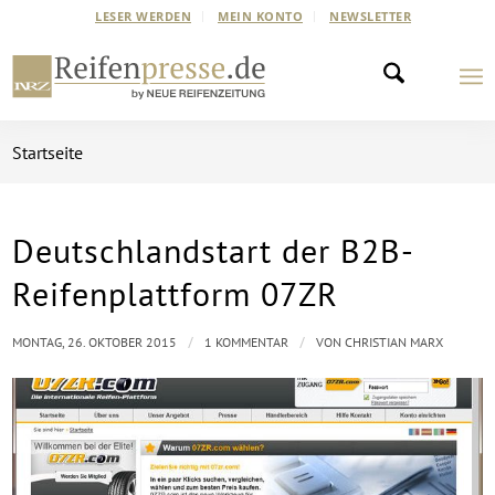
LESER WERDEN
MEIN KONTO
NEWSLETTER
Startseite
Deutschlandstart der B2B-
sagt:
Reifenplattform 07ZR
/
/
MONTAG, 26. OKTOBER 2015
1 KOMMENTAR
VON
CHRISTIAN MARX