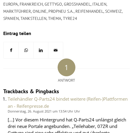
EUROPA
,
FRANKREICH
,
GETTYGO
,
GROSSHANDEL
,
ITALIEN
,
MARKTFÜHRER
,
ONLINE
,
PROPNEU S.A.
,
REIFENHANDEL
,
SCHWEIZ
,
SPANIEN
,
TANKSTELLEN
,
THEMA
,
TYRE24
Eintrag teilen
1
ANTWORT
Trackbacks & Pingbacks
Teilehändler Q-Parts24 bindet weitere (Reifen-)Plattformen
an - Reifenpresse.de
Donnerstag, 26. August 2021 um 13:54 Uhr Uhr
[…] Vor diesem Hintergrund hat Q-Parts24 unlängst gleich
drei neue Portale angebunden. „Teilehaber, 07ZR und
Gettygo sind eine sehr effektive und gut überlegte