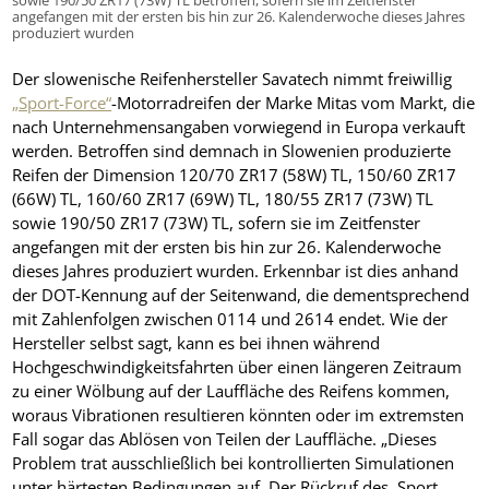
sowie 190/50 ZR17 (73W) TL betroffen, sofern sie im Zeitfenster
angefangen mit der ersten bis hin zur 26. Kalenderwoche dieses Jahres
produziert wurden
Der slowenische Reifenhersteller Savatech nimmt freiwillig
„Sport-Force“
-Motorradreifen der Marke Mitas vom Markt, die
nach Unternehmensangaben vorwiegend in Europa verkauft
werden. Betroffen sind demnach in Slowenien produzierte
Reifen der Dimension 120/70 ZR17 (58W) TL, 150/60 ZR17
(66W) TL, 160/60 ZR17 (69W) TL, 180/55 ZR17 (73W) TL
sowie 190/50 ZR17 (73W) TL, sofern sie im Zeitfenster
angefangen mit der ersten bis hin zur 26. Kalenderwoche
dieses Jahres produziert wurden. Erkennbar ist dies anhand
der DOT-Kennung auf der Seitenwand, die dementsprechend
mit Zahlenfolgen zwischen 0114 und 2614 endet. Wie der
Hersteller selbst sagt, kann es bei ihnen während
Hochgeschwindigkeitsfahrten über einen längeren Zeitraum
zu einer Wölbung auf der Lauffläche des Reifens kommen,
woraus Vibrationen resultieren könnten oder im extremsten
Fall sogar das Ablösen von Teilen der Lauffläche. „Dieses
Problem trat ausschließlich bei kontrollierten Simulationen
unter härtesten Bedingungen auf. Der Rückruf des ‚Sport