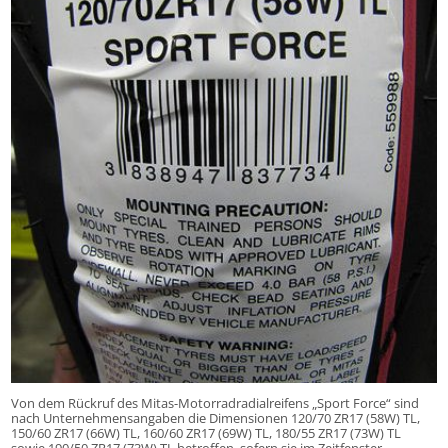
Von dem Rückruf des Mitas-Motorradradialreifens „Sport Force“ sind
nach Unternehmensangaben die Dimensionen 120/70 ZR17 (58W) TL,
150/60 ZR17 (66W) TL, 160/60 ZR17 (69W) TL, 180/55 ZR17 (73W) TL