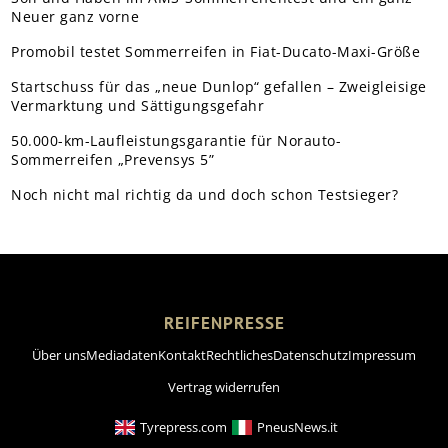
Neuer ganz vorne
Promobil testet Sommerreifen in Fiat-Ducato-Maxi-Größe
Startschuss für das „neue Dunlop“ gefallen – Zweigleisige
Vermarktung und Sättigungsgefahr
50.000-km-Laufleistungsgarantie für Norauto-
Sommerreifen „Prevensys 5”
Noch nicht mal richtig da und doch schon Testsieger?
REIFENPRESSE
Über uns
Mediadaten
Kontakt
Rechtliches
Datenschutz
Impressum
Vertrag widerrufen
Tyrepress.com
PneusNews.it