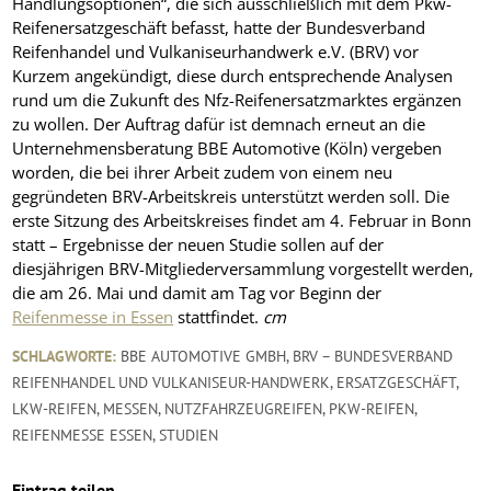
Handlungsoptionen“, die sich ausschließlich mit dem Pkw-
Reifenersatzgeschäft befasst, hatte der Bundesverband
Reifenhandel und Vulkaniseurhandwerk e.V. (BRV) vor
Kurzem angekündigt, diese durch entsprechende Analysen
rund um die Zukunft des Nfz-Reifenersatzmarktes ergänzen
zu wollen. Der Auftrag dafür ist demnach erneut an die
Unternehmensberatung BBE Automotive (Köln) vergeben
worden, die bei ihrer Arbeit zudem von einem neu
gegründeten BRV-Arbeitskreis unterstützt werden soll. Die
erste Sitzung des Arbeitskreises findet am 4. Februar in Bonn
statt – Ergebnisse der neuen Studie sollen auf der
diesjährigen BRV-Mitgliederversammlung vorgestellt werden,
die am 26. Mai und damit am Tag vor Beginn der
Reifenmesse in Essen
stattfindet.
cm
SCHLAGWORTE:
BBE AUTOMOTIVE GMBH
,
BRV – BUNDESVERBAND
REIFENHANDEL UND VULKANISEUR-HANDWERK
,
ERSATZGESCHÄFT
,
LKW-REIFEN
,
MESSEN
,
NUTZFAHRZEUGREIFEN
,
PKW-REIFEN
,
REIFENMESSE ESSEN
,
STUDIEN
Eintrag teilen