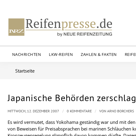
NACHRICHTEN
LKW-REIFEN
ZAHLEN & FAKTEN
REIF
Startseite
Japanische Behörden zerschlag
/
/
MITTWOCH, 12. DEZEMBER 2007
0 KOMMENTARE
VON
ARNO BORCHERS
Es wird vermutet, dass Yokohama geständig war und mit den 
von Beweisen für Preisabsprachen bei marinen Schläuchen ko
Kronzeugenregelung glimpflich davon kommen dürfte. Dagege