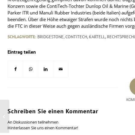
Konzern sowie die ContiTech-Tochter Dunlop Oil & Marine (Gro
Parker ITR und Manuli Rubber Industries (beide Italien) aufg
beenden. Über die Höhe etwaiger Strafen wurde noch nichts be
die FTC in dieser Weise auch gegen ausländische Firmen vorg
SCHLAGWORTE:
BRIDGESTONE
,
CONTITECH
,
KARTELL
,
RECHTSPRECH
Eintrag teilen
KOM
Schreiben Sie einen Kommentar
Lanxess investiert in Antwerpen
zehn Millionen Euro
An Diskussionen teilnehmen
Hinterlassen Sie uns einen Kommentar!