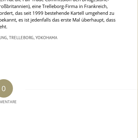
ßbritannien), eine Trelleborg-Firma in Frankreich,
efordert, das seit 1999 bestehende Kartell umgehend zu
kannt, es ist jedenfalls das erste Mal überhaupt, dass
eht.
UNG
,
TRELLEBORG
,
YOKOHAMA
0
MENTARE