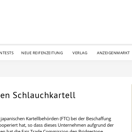
ENTESTS
NEUE REIFENZEITUNG
VERLAG
ANZEIGENMARKT
en Schlauchkartell
japanischen Kartellbehörden (FTC) bei der Beschaffung
operiert hat, so dass dieses Unternehmen aufgrund der
n hat die Fair Trade Commission den Bridgestone-