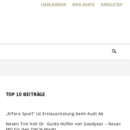
LESER WERDEN
MEIN KONTO
NEWSLETTER
TOP 10 BEITRÄGE
„N’Fera Sport“ ist Erstausrüstung beim Audi A6
Nexen Tire holt Dr. Guido Hüffer von Goodyear – Neuer
MD für den DACH-Markt