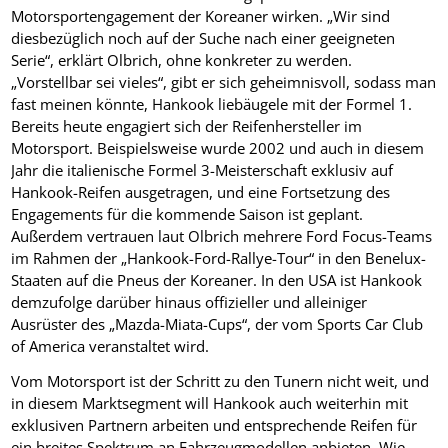
Motorsportengagement der Koreaner wirken. „Wir sind
diesbezüglich noch auf der Suche nach einer geeigneten
Serie“, erklärt Olbrich, ohne konkreter zu werden.
„Vorstellbar sei vieles“, gibt er sich geheimnisvoll, sodass man
fast meinen könnte, Hankook liebäugele mit der Formel 1.
Bereits heute engagiert sich der Reifenhersteller im
Motorsport. Beispielsweise wurde 2002 und auch in diesem
Jahr die italienische Formel 3-Meisterschaft exklusiv auf
Hankook-Reifen ausgetragen, und eine Fortsetzung des
Engagements für die kommende Saison ist geplant.
Außerdem vertrauen laut Olbrich mehrere Ford Focus-Teams
im Rahmen der „Hankook-Ford-Rallye-Tour“ in den Benelux-
Staaten auf die Pneus der Koreaner. In den USA ist Hankook
demzufolge darüber hinaus offizieller und alleiniger
Ausrüster des „Mazda-Miata-Cups“, der vom Sports Car Club
of America veranstaltet wird.
Vom Motorsport ist der Schritt zu den Tunern nicht weit, und
in diesem Marktsegment will Hankook auch weiterhin mit
exklusiven Partnern arbeiten und entsprechende Reifen für
ein breites Spektrum an Fahrzeugmodellen anbieten. Wie