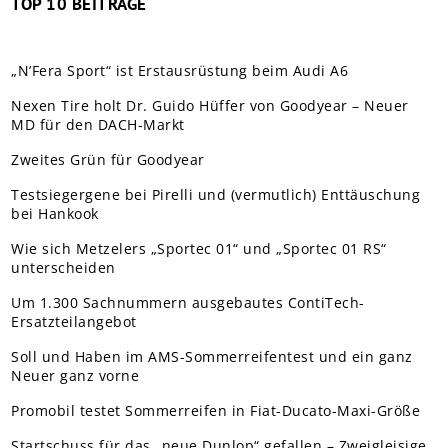
TOP 10 BEITRÄGE
„N’Fera Sport“ ist Erstausrüstung beim Audi A6
Nexen Tire holt Dr. Guido Hüffer von Goodyear – Neuer
MD für den DACH-Markt
Zweites Grün für Goodyear
Testsiegergene bei Pirelli und (vermutlich) Enttäuschung
bei Hankook
Wie sich Metzelers „Sportec 01“ und „Sportec 01 RS“
unterscheiden
Um 1.300 Sachnummern ausgebautes ContiTech-
Ersatzteilangebot
Soll und Haben im AMS-Sommerreifentest und ein ganz
Neuer ganz vorne
Promobil testet Sommerreifen in Fiat-Ducato-Maxi-Größe
Startschuss für das „neue Dunlop“ gefallen – Zweigleisige