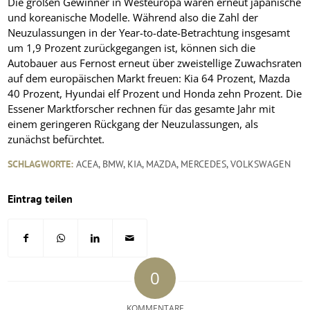
Die großen Gewinner in Westeuropa waren erneut japanische
und koreanische Modelle. Während also die Zahl der
Neuzulassungen in der Year-to-date-Betrachtung insgesamt
um 1,9 Prozent zurückgegangen ist, können sich die
Autobauer aus Fernost erneut über zweistellige Zuwachsraten
auf dem europäischen Markt freuen: Kia 64 Prozent, Mazda
40 Prozent, Hyundai elf Prozent und Honda zehn Prozent. Die
Essener Marktforscher rechnen für das gesamte Jahr mit
einem geringeren Rückgang der Neuzulassungen, als
zunächst befürchtet.
SCHLAGWORTE:
ACEA
,
BMW
,
KIA
,
MAZDA
,
MERCEDES
,
VOLKSWAGEN
Eintrag teilen
0
KOMMENTARE