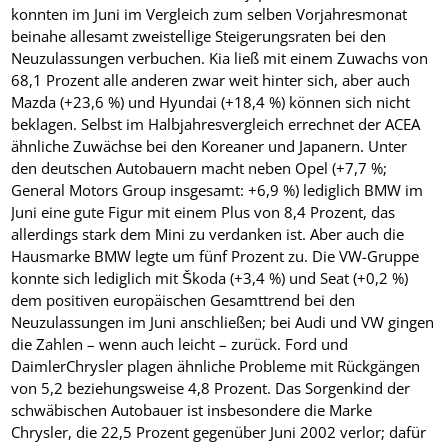
konnten im Juni im Vergleich zum selben Vorjahresmonat
beinahe allesamt zweistellige Steigerungsraten bei den
Neuzulassungen verbuchen. Kia ließ mit einem Zuwachs von
68,1 Prozent alle anderen zwar weit hinter sich, aber auch
Mazda (+23,6 %) und Hyundai (+18,4 %) können sich nicht
beklagen. Selbst im Halbjahresvergleich errechnet der ACEA
ähnliche Zuwächse bei den Koreaner und Japanern. Unter
den deutschen Autobauern macht neben Opel (+7,7 %;
General Motors Group insgesamt: +6,9 %) lediglich BMW im
Juni eine gute Figur mit einem Plus von 8,4 Prozent, das
allerdings stark dem Mini zu verdanken ist. Aber auch die
Hausmarke BMW legte um fünf Prozent zu. Die VW-Gruppe
konnte sich lediglich mit Škoda (+3,4 %) und Seat (+0,2 %)
dem positiven europäischen Gesamttrend bei den
Neuzulassungen im Juni anschließen; bei Audi und VW gingen
die Zahlen – wenn auch leicht – zurück. Ford und
DaimlerChrysler plagen ähnliche Probleme mit Rückgängen
von 5,2 beziehungsweise 4,8 Prozent. Das Sorgenkind der
schwäbischen Autobauer ist insbesondere die Marke
Chrysler, die 22,5 Prozent gegenüber Juni 2002 verlor; dafür