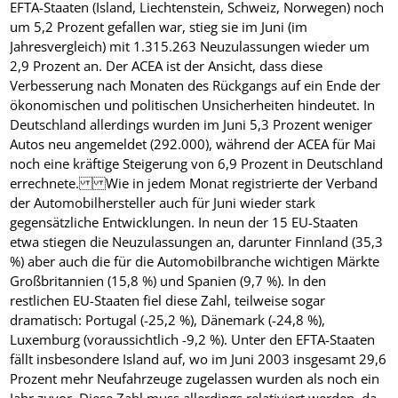
EFTA-Staaten (Island, Liechtenstein, Schweiz, Norwegen) noch
um 5,2 Prozent gefallen war, stieg sie im Juni (im
Jahresvergleich) mit 1.315.263 Neuzulassungen wieder um
2,9 Prozent an. Der ACEA ist der Ansicht, dass diese
Verbesserung nach Monaten des Rückgangs auf ein Ende der
ökonomischen und politischen Unsicherheiten hindeutet. In
Deutschland allerdings wurden im Juni 5,3 Prozent weniger
Autos neu angemeldet (292.000), während der ACEA für Mai
noch eine kräftige Steigerung von 6,9 Prozent in Deutschland
errechnete. Wie in jedem Monat registrierte der Verband
der Automobilhersteller auch für Juni wieder stark
gegensätzliche Entwicklungen. In neun der 15 EU-Staaten
etwa stiegen die Neuzulassungen an, darunter Finnland (35,3
%) aber auch die für die Automobilbranche wichtigen Märkte
Großbritannien (15,8 %) und Spanien (9,7 %). In den
restlichen EU-Staaten fiel diese Zahl, teilweise sogar
dramatisch: Portugal (-25,2 %), Dänemark (-24,8 %),
Luxemburg (voraussichtlich -9,2 %). Unter den EFTA-Staaten
fällt insbesondere Island auf, wo im Juni 2003 insgesamt 29,6
Prozent mehr Neufahrzeuge zugelassen wurden als noch ein
Jahr zuvor. Diese Zahl muss allerdings relativiert werden, da