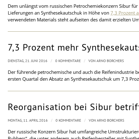
Dem unlängst vom russischen Petrochemiekonzern Sibur für d
Lieferungen an Synthesekautschuk in Höhe von
7,3 Prozent 
verwendeten Materials steht aufseiten des damit erzielten U
7,3 Prozent mehr Synthesekaut
/
/
DIENSTAG, 21. JUNI 2016
0 KOMMENTARE
VON
ARNO BORCHERS
Der führende petrochemische und auch die Reifenindustrie b
ersten Quartal den Absatz an Synthesekautschuk um 7,3 Proz
Reorganisation bei Sibur betri
/
/
MONTAG, 11. APRIL 2016
0 KOMMENTARE
VON
ARNO BORCHERS
Der russische Konzern Sibur hat umfangreiche Umstrukturier
Rubbers“, die unter anderem auch Reifenhersteller mit Synthes