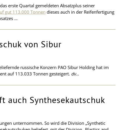
as erste Quartal gemeldeten Absatzplus seiner
auf gut 113.000 Tonnen
dieses auch in der Reifenfertigung
msatzes …
schuk von Sibur
eliefernde russische Konzern PAO Sibur Holding hat im
ent auf 113.033 Tonnen gesteigert.
dv
…
fft auch Synthesekautschuk
ungen unternommen. So wird die Division „Synthetic
ekautschuken beliefert, mit der Division „Plastics and