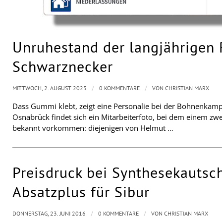
Unruhestand der langjährigen
Schwarznecker
/
/
MITTWOCH, 2. AUGUST 2023
0 KOMMENTARE
VON
CHRISTIAN MARX
Dass Gummi klebt, zeigt eine Personalie bei der Bohnenka
Osnabrück findet sich ein Mitarbeiterfoto, bei dem einem zw
bekannt vorkommen: diejenigen von Helmut …
Preisdruck bei Synthesekautsch
Absatzplus für Sibur
/
/
DONNERSTAG, 23. JUNI 2016
0 KOMMENTARE
VON
CHRISTIAN MARX