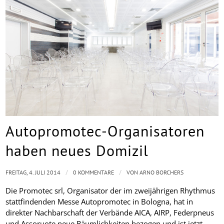
Autopromotec-Organisatoren
haben neues Domizil
/
/
FREITAG, 4. JULI 2014
0 KOMMENTARE
VON
ARNO BORCHERS
Die Promotec srl, Organisator der im zweijährigen Rhythmus
stattfindenden Messe Autopromotec in Bologna, hat in
direkter Nachbarschaft der Verbände AICA, AIRP, Federpneus
und Assoruote neue Räumlichkeiten bezogen und ist jetzt