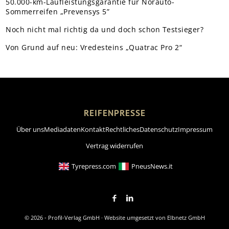
50.000-km-Laufleistungsgarantie für Norauto-
Sommerreifen „Prevensys 5”
Noch nicht mal richtig da und doch schon Testsieger?
Von Grund auf neu: Vredesteins „Quatrac Pro 2“
REIFENPRESSE
Über uns
Mediadaten
Kontakt
Rechtliches
Datenschutz
Impressum
Vertrag widerrufen
Tyrepress.com
PneusNews.it
© 2026 - Profil-Verlag GmbH · Website umgesetzt von
Elbnetz GmbH