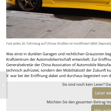
Fast jedes 20. Fahrzeug auf Chinas Straßen ist modifiziert (Bild: Deposi
Was einst in dunklen Garagen und rechtlichen Grauzonen beg
Kraftzentrum der Automobilwirtschaft entwickelt. Zur Eröffn
Generalsekretär der China Association of Automobile Manufact
technisch aufrüstet, sondern den Mobilitätsstil der Zukunft k
V. war bei der Eröffnung dabei und durchaus begeistert von d
Grip, Grips und große
Träume: Das Trio für
Sie sind noch kein Leser? Da
das BRV-Award-Finale
steht
Leser w
Möchten Sie den gesamten Beitrag lese
Hier ein