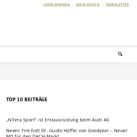
LESER WERDEN
MEIN KONTO
NEWSLETTER
TOP 10 BEITRÄGE
„N’Fera Sport“ ist Erstausrüstung beim Audi A6
Nexen Tire holt Dr. Guido Hüffer von Goodyear – Neuer
MD für den DACH-Markt