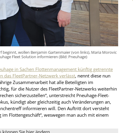
rf beginnt, wollen Benjamin Gartenmaier (von links), Maria Morovic
hage Fleet Solution informieren (Bild: Pneuhage)
euhage in Sachen Flottenmanagement künftig getrennte
 das FleetPartner-Netzwerk verlässt
, nennt diese nun
jährige Zusammenarbeit hat alle Beteiligten im
tig, für die Nutzer des FleetPartner-Netzwerks weiterhin
rechen sicherzustellen“, unterstreicht Pneuhage-Fleet-
kus, kündigt aber gleichzeitig auch Veränderungen an,
hentreff informieren will. Den Auftritt dort versteht
ung im Flottengeschäft“, weswegen man auch mit einem
s können Sie hier ändern.