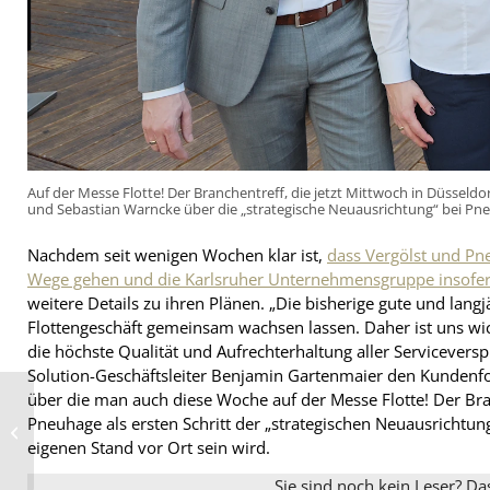
Auf der Messe Flotte! Der Branchentreff, die jetzt Mittwoch in Düsseldo
und Sebastian Warncke über die „strategische Neuausrichtung“ bei Pneu
Nachdem seit wenigen Wochen klar ist,
dass Vergölst und Pn
Wege gehen und die Karlsruher Unternehmensgruppe insofern
weitere Details zu ihren Plänen. „Die bisherige gute und lang
Flottengeschäft gemeinsam wachsen lassen. Daher ist uns wich
die höchste Qualität und Aufrechterhaltung aller Serviceversp
Solution-Geschäftsleiter Benjamin Gartenmaier den Kundenfo
über die man auch diese Woche auf der Messe Flotte! Der Branc
Zukunftssicherung bei
Pneuhage als ersten Schritt der „strategischen Neuausricht
Borbet: Offen für
Partner, klar im
eigenen Stand vor Ort sein wird.
Familienbekenntni...
Sie sind noch kein Leser? Da