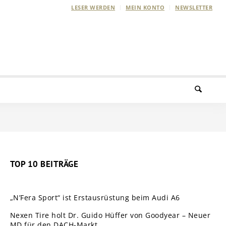
LESER WERDEN
MEIN KONTO
NEWSLETTER
TOP 10 BEITRÄGE
„N’Fera Sport“ ist Erstausrüstung beim Audi A6
Nexen Tire holt Dr. Guido Hüffer von Goodyear – Neuer
MD für den DACH-Markt