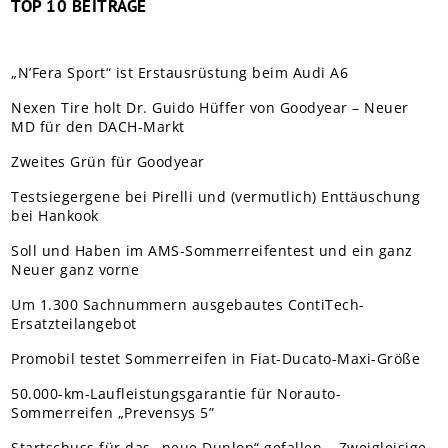
TOP 10 BEITRÄGE
„N’Fera Sport“ ist Erstausrüstung beim Audi A6
Nexen Tire holt Dr. Guido Hüffer von Goodyear – Neuer
MD für den DACH-Markt
Zweites Grün für Goodyear
Testsiegergene bei Pirelli und (vermutlich) Enttäuschung
bei Hankook
Soll und Haben im AMS-Sommerreifentest und ein ganz
Neuer ganz vorne
Um 1.300 Sachnummern ausgebautes ContiTech-
Ersatzteilangebot
Promobil testet Sommerreifen in Fiat-Ducato-Maxi-Größe
50.000-km-Laufleistungsgarantie für Norauto-
Sommerreifen „Prevensys 5”
Startschuss für das „neue Dunlop“ gefallen – Zweigleisige