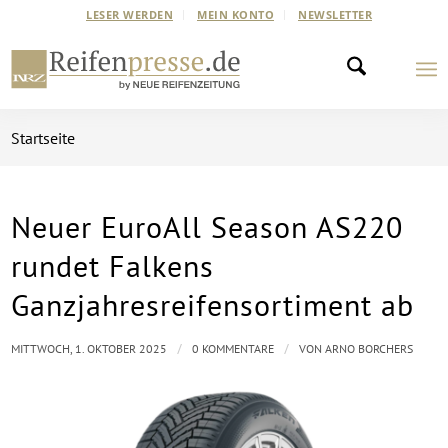
LESER WERDEN
MEIN KONTO
NEWSLETTER
Startseite
Neuer EuroAll Season AS220
rundet Falkens
Ganzjahresreifensortiment ab
/
/
MITTWOCH, 1. OKTOBER 2025
0 KOMMENTARE
VON
ARNO BORCHERS