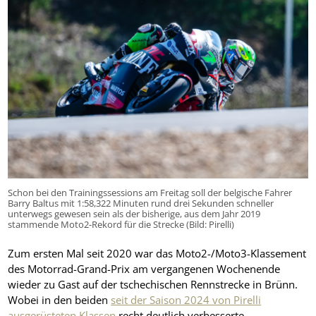
Schon bei den Trainingssessions am Freitag soll der belgische Fahrer
Barry Baltus mit 1:58,322 Minuten rund drei Sekunden schneller
unterwegs gewesen sein als der bisherige, aus dem Jahr 2019
stammende Moto2-Rekord für die Strecke (Bild: Pirelli)
Zum ersten Mal seit 2020 war das Moto2-/Moto3-Klassement
des Motorrad-Grand-Prix am vergangenen Wochenende
wieder zu Gast auf der tschechischen Rennstrecke in Brünn.
Wobei in den beiden
seit der Saison 2024 von Pirelli
ausgerüsteten Klassen
recht deutlich verbesserte