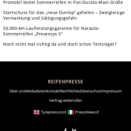
Promobil testet Sommerreifen in Fiat-Ducato-Maxi-Größe
Startschuss für das „neue Dunlop“ gefallen – Zweigleisige
Vermarktung und Sättigungsgefahr
50.000-km-Laufleistungsgarantie für Norauto-
Sommerreifen „Prevensys 5”
Noch nicht mal richtig da und doch schon Testsieger?
REIFENPRESSE
Über uns
Mediadaten
Kontakt
Rechtliches
Datenschutz
Impressum
Vertrag widerrufen
Tyrepress.com
PneusNews.it