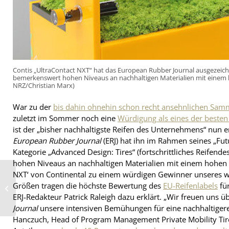
Contis „UltraContact NXT“ hat das European Rubber Journal ausgezeichn
bemerkenswert hohen Niveaus an nachhaltigen Materialien mit einem h
NRZ/Christian Marx)
War zu der
bis dahin ohnehin schon recht ansehnlichen Sa
zuletzt im Sommer noch eine
Würdigung als eines der besten
ist der „bisher nachhaltigste Reifen des Unternehmens“ nun 
European Rubber Journal
(ERJ) hat ihn im Rahmen seines „Fu
Kategorie „Advanced Design: Tires“ (fortschrittliches Reifen
hohen Niveaus an nachhaltigen Materialien mit einem hohen 
NXT‘ von Continental zu einem würdigen Gewinner unseres wi
Expansion im B2B-
Größen tragen die höchste Bewertung des
EU-Reifenlabels
für
Geschäft bei Autodoc
schreitet weiter voran
ERJ-Redakteur Patrick Raleigh dazu erklärt. „Wir freuen uns 
Journal
unsere intensiven Bemühungen für eine nachhaltigere 
Hanczuch, Head of Program Management Private Mobility Tire