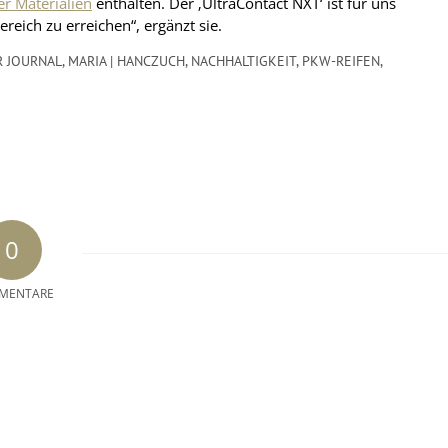
r Materialien
enthalten. Der ‚UltraContact NXT‘ ist für uns
ereich zu erreichen“, ergänzt sie.
 JOURNAL
,
MARIA | HANCZUCH
,
NACHHALTIGKEIT
,
PKW-REIFEN
,
0
MENTARE