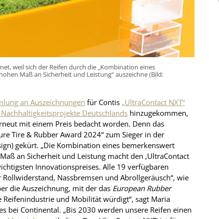
et, weil sich der Reifen durch die „Kombination eines
ohen Maß an Sicherheit und Leistung“ auszeichne (Bild:
mmlung an Auszeichnungen
für Contis
„UltraContact NXT“
 Nachhaltigkeitsprojekte Deutschlands
hinzugekommen,
erneut mit einem Preis bedacht worden. Denn das
ture Tire & Rubber Award 2024“ zum Sieger in der
design) gekürt. „Die Kombination eines bemerkenswert
Maß an Sicherheit und Leistung macht den ‚UltraContact
chtigsten Innovationspreises. Alle 19 verfügbaren
 Rollwiderstand, Nassbremsen und Abrollgeräusch“, wie
über die Auszeichnung, mit der das
European Rubber
Reifenindustrie und Mobilität würdigt“, sagt Maria
s bei Continental. „Bis 2030 werden unsere Reifen einen