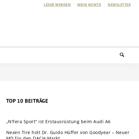
LESER WERDEN
MEIN KONTO
NEWSLETTER
TOP 10 BEITRÄGE
„N’Fera Sport“ ist Erstausrüstung beim Audi A6
Nexen Tire holt Dr. Guido Hüffer von Goodyear – Neuer
MD für den DACH-Markt