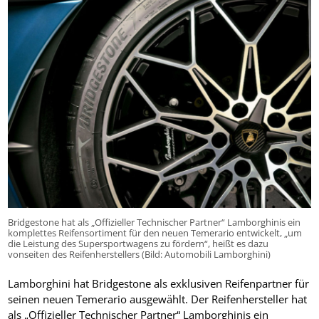
Bridgestone hat als „Offizieller Technischer Partner“ Lamborghinis ein
komplettes Reifensortiment für den neuen Temerario entwickelt, „um
die Leistung des Supersportwagens zu fördern“, heißt es dazu
vonseiten des Reifenherstellers (Bild: Automobili Lamborghini)
Lamborghini hat Bridgestone als exklusiven Reifenpartner für
seinen neuen Temerario ausgewählt. Der Reifenhersteller hat
als „Offizieller Technischer Partner“ Lamborghinis ein