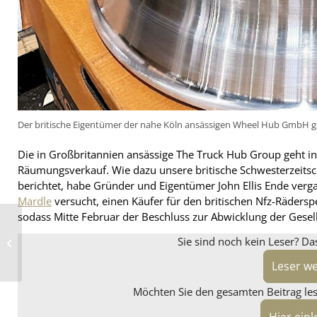
Der britische Eigentümer der nahe Köln ansässigen Wheel Hub GmbH geh
Die in Großbritannien ansässige The Truck Hub Group geht in
Räumungsverkauf. Wie dazu unsere britische Schwesterzeitsch
berichtet, habe Gründer und Eigentümer John Ellis Ende ve
Mardle
versucht, einen Käufer für den britischen Nfz-Räderspe
sodass Mitte Februar der Beschluss zur Abwicklung der Gesells
Leinen los:
Sie sind noch kein Leser? Da
Reifen1+Partner tagen
auch auf dem Rhein
Leser w
Möchten Sie den gesamten Beitrag lese
Hier ein