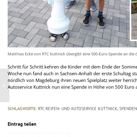
Matthias Ecke von RTC Kuttnick übergibt eine 500-Euro-Spende an die ö
Schritt für Schritt kehren die Kinder mit dem Ende der Somme
Woche nun fand auch in Sachsen-Anhalt der erste Schultag s
nördlich von Magdeburg ihren neuen Spielplatz weiter herrich
Kumho Tyre wieder auf
der Swiss Automotive
Autoservice Kuttnick nun eine Spende in Höhe von 500 Euro 
Show dabei
SCHLAGWORTE:
RTC REIFEN- UND AUTOSERVICE KUTTNICK
,
SPENDEN
Eintrag teilen