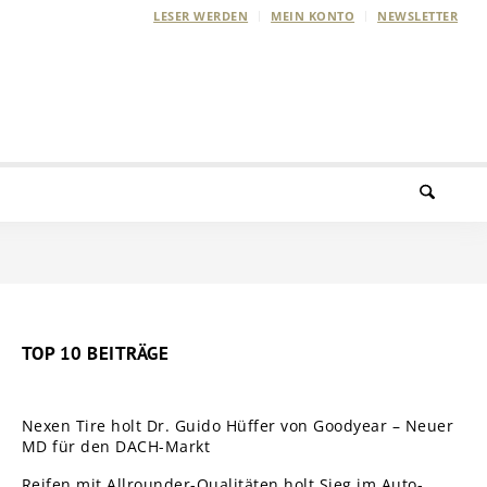
LESER WERDEN
MEIN KONTO
NEWSLETTER
TOP 10 BEITRÄGE
Nexen Tire holt Dr. Guido Hüffer von Goodyear – Neuer
MD für den DACH-Markt
Reifen mit Allrounder-Qualitäten holt Sieg im Auto-