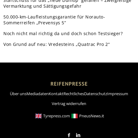
Startschuss für das „neue Dunlop“ gefallen – Zweigleisige
Vermarktung und Sättigungsgefahr
50.000-km-Laufleistungsgarantie für Norauto-
Sommerreifen „Prevensys 5”
Noch nicht mal richtig da und doch schon Testsieger?
Von Grund auf neu: Vredesteins „Quatrac Pro 2“
REIFENPRESSE
Über uns
Mediadaten
Kontakt
Rechtliches
Datenschutz
Impressum
Vertrag widerrufen
Tyrepress.com
PneusNews.it