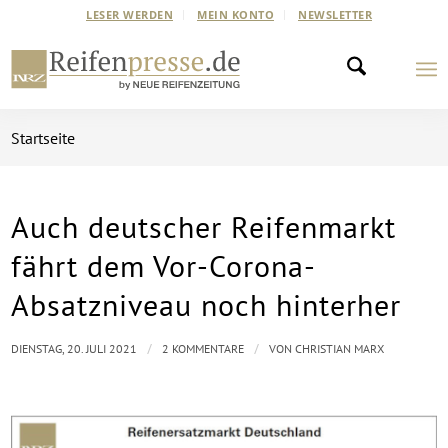
LESER WERDEN
MEIN KONTO
NEWSLETTER
Startseite
Auch deutscher Reifenmarkt
sagt:
sagt:
fährt dem Vor-Corona-
Absatzniveau noch hinterher
/
/
DIENSTAG, 20. JULI 2021
2 KOMMENTARE
VON
CHRISTIAN MARX