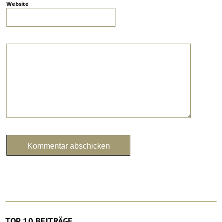
Website
TOP 10 BEITRÄGE