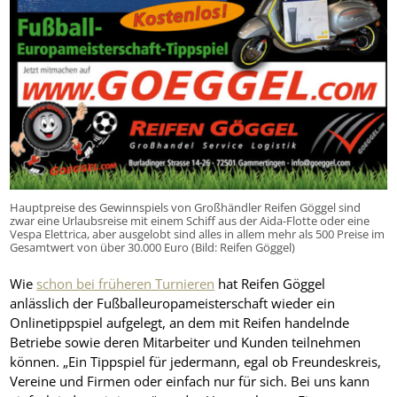
Hauptpreise des Gewinnspiels von Großhändler Reifen Göggel sind
zwar eine Urlaubsreise mit einem Schiff aus der Aida-Flotte oder eine
Vespa Elettrica, aber ausgelobt sind alles in allem mehr als 500 Preise im
Gesamtwert von über 30.000 Euro (Bild: Reifen Göggel)
Wie
schon bei früheren Turnieren
hat Reifen Göggel
anlässlich der Fußballeuropameisterschaft wieder ein
Onlinetippspiel aufgelegt, an dem mit Reifen handelnde
Betriebe sowie deren Mitarbeiter und Kunden teilnehmen
können. „Ein Tippspiel für jedermann, egal ob Freundeskreis,
Vereine und Firmen oder einfach nur für sich. Bei uns kann