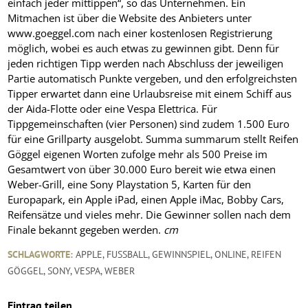
einfach jeder mittippen“, so das Unternehmen. Ein
Mitmachen ist über die Website des Anbieters unter
www.goeggel.com nach einer kostenlosen Registrierung
möglich, wobei es auch etwas zu gewinnen gibt. Denn für
jeden richtigen Tipp werden nach Abschluss der jeweiligen
Partie automatisch Punkte vergeben, und den erfolgreichsten
Tipper erwartet dann eine Urlaubsreise mit einem Schiff aus
der Aida-Flotte oder eine Vespa Elettrica. Für
Tippgemeinschaften (vier Personen) sind zudem 1.500 Euro
für eine Grillparty ausgelobt. Summa summarum stellt Reifen
Göggel eigenen Worten zufolge mehr als 500 Preise im
Gesamtwert von über 30.000 Euro bereit wie etwa einen
Weber-Grill, eine Sony Playstation 5, Karten für den
Europapark, ein Apple iPad, einen Apple iMac, Bobby Cars,
Reifensätze und vieles mehr. Die Gewinner sollen nach dem
Finale bekannt gegeben werden.
cm
SCHLAGWORTE:
APPLE
,
FUSSBALL
,
GEWINNSPIEL
,
ONLINE
,
REIFEN
GÖGGEL
,
SONY
,
VESPA
,
WEBER
Eintrag teilen