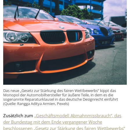
Das neue „Gesetz zur Stärkung des fairen Wettbewerbs“ kippt das
Monopol der Automobilhersteller für äußere Teile, in dem es die
sogenannte Reparaturklausel in das deutsche Designrecht einführt
(Quelle: Rangga Aditya Armien, Pexels)
Zusätzlich zum
„Geschäftsmodell Abmahnmissbrauch“, das
der Bundestag mit dem Ende vergangener Woche
beschlossenen „Gesetz zur Stärkung des fairen Wettbewerbs“