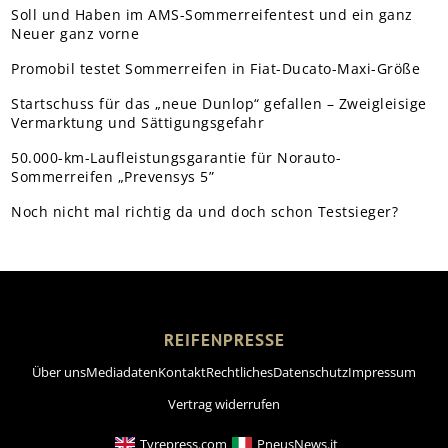
Soll und Haben im AMS-Sommerreifentest und ein ganz
Neuer ganz vorne
Promobil testet Sommerreifen in Fiat-Ducato-Maxi-Größe
Startschuss für das „neue Dunlop“ gefallen – Zweigleisige
Vermarktung und Sättigungsgefahr
50.000-km-Laufleistungsgarantie für Norauto-
Sommerreifen „Prevensys 5”
Noch nicht mal richtig da und doch schon Testsieger?
REIFENPRESSE
Über uns
Mediadaten
Kontakt
Rechtliches
Datenschutz
Impressum
Vertrag widerrufen
Tyrepress.com
PneusNews.it