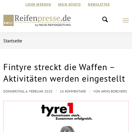
LESER WERDEN
MEIN KONTO
NEWSLETTER
Startseite
Fintyre streckt die Waffen –
sagt:
sagt:
sagt:
Aktivitäten werden eingestellt
/
/
DONNERSTAG, 6. FEBRUAR 2020
10 KOMMENTARE
VON
ARNO BORCHERS