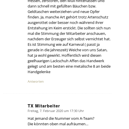
fressen, zerstören, den Müll hinterlassen und
dann schnell mit gefüllten Bäuchen bzw.
Geldtaschen weiterziehen und neue Opfer
finden. Ja, manche Art gehört trotz Artenschutz
ausgerottet oder besser noch während ihrer
Entstehung im Keim erstickt. Die sollten sich nun
mal die Stimmung der Mitarbeiter anschauen,
nachdem der Erzeuger sich selbst vernichtet hat.
Es ist Stimmung wie auf Karneval ( passt ja
gerade in die Jahreszeit) Weiche von uns Satan,
hat ja wohl gewirkt. Hoffentlich wird diesen
geelhaarigen Lackschuh Affen das Handwerk
gelegt und am besten eine metalische 8 an beide
Handgelenke
Antworten
TX Mitarbeiter
Freitag, 7. Februar 2020 um 17:30 Uhr
says:
Hat jemand die Nummer vom A-Team?
Die könnten oben mal aufräumen…