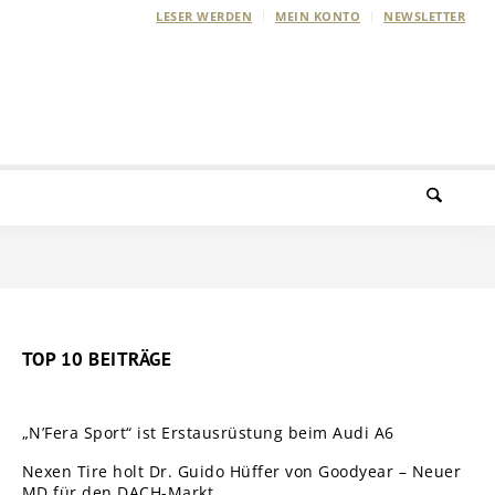
LESER WERDEN
MEIN KONTO
NEWSLETTER
TOP 10 BEITRÄGE
„N’Fera Sport“ ist Erstausrüstung beim Audi A6
Nexen Tire holt Dr. Guido Hüffer von Goodyear – Neuer
MD für den DACH-Markt