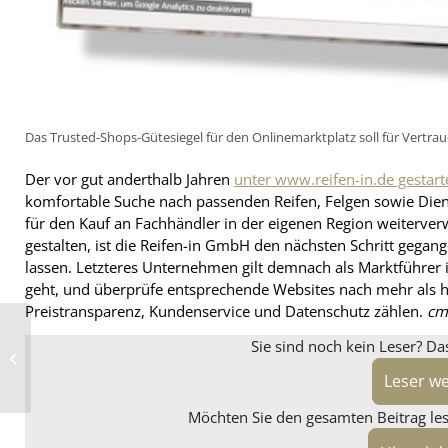
Das Trusted-Shops-Gütesiegel für den Onlinemarktplatz soll für Vertra
Der vor gut anderthalb Jahren
unter www.reifen-in.de gestart
komfortable Suche nach passenden Reifen, Felgen sowie Dien
für den Kauf an Fachhändler in der eigenen Region weiterver
gestalten, ist die Reifen-in GmbH den nächsten Schritt gegang
lassen. Letzteres Unternehmen gilt demnach als Marktführer 
geht, und überprüfe entsprechende Websites nach mehr als hu
Preistransparenz, Kundenservice und Datenschutz zählen.
cm
Erweiterte
Sie sind noch kein Leser? Da
Versandoptionen in
Reifenboerse-Plattform
integriert
Leser w
Möchten Sie den gesamten Beitrag lese