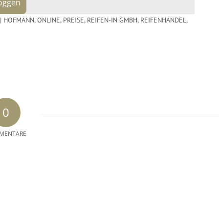
loggen
. | HOFMANN
,
ONLINE
,
PREISE
,
REIFEN-IN GMBH
,
REIFENHANDEL
,
0
MENTARE