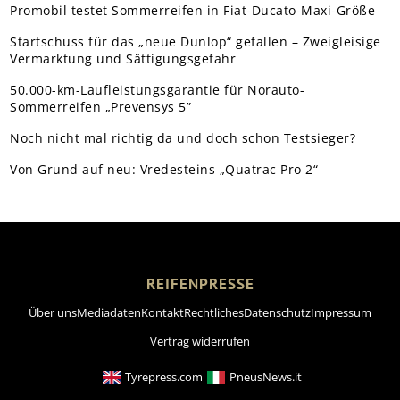
Promobil testet Sommerreifen in Fiat-Ducato-Maxi-Größe
Startschuss für das „neue Dunlop“ gefallen – Zweigleisige
Vermarktung und Sättigungsgefahr
50.000-km-Laufleistungsgarantie für Norauto-
Sommerreifen „Prevensys 5”
Noch nicht mal richtig da und doch schon Testsieger?
Von Grund auf neu: Vredesteins „Quatrac Pro 2“
REIFENPRESSE
Über uns
Mediadaten
Kontakt
Rechtliches
Datenschutz
Impressum
Vertrag widerrufen
Tyrepress.com
PneusNews.it