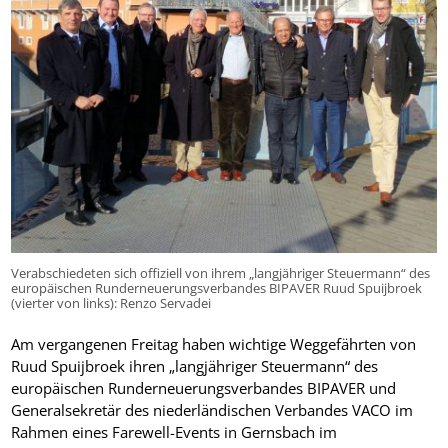
Verabschiedeten sich offiziell von ihrem „langjähriger Steuermann“ des
europäischen Runderneuerungsverbandes BIPAVER Ruud Spuijbroek
(vierter von links): Renzo Servadei
Am vergangenen Freitag haben wichtige Weggefährten von
Ruud Spuijbroek ihren „langjähriger Steuermann“ des
europäischen Runderneuerungsverbandes BIPAVER und
Generalsekretär des niederländischen Verbandes VACO im
Rahmen eines Farewell-Events in Gernsbach im