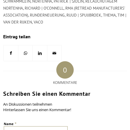
SCHWÄMMLEIN
,
NORTENHA
,
PATRICK | SJÖLIN
,
RECAUCHUTAGEM
NORTENHA
,
RICHARD | O'CONNELL
,
RMA (RETREAD MANUFACTURERS'
ASSOCIATION)
,
RUNDERNEUERUNG
,
RUUD | SPUIJBROEK
,
THEMA
,
TIM |
VAN DER RIJKEN
,
VACO
Eintrag teilen
0
KOMMENTARE
Schreiben Sie einen Kommentar
An Diskussionen teilnehmen
Hinterlassen Sie uns einen Kommentar!
*
Name