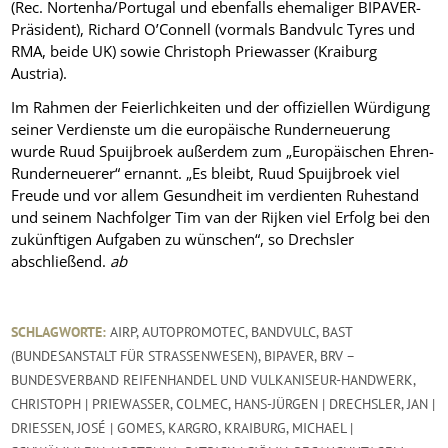
(Rec. Nortenha/Portugal und ebenfalls ehemaliger BIPAVER-
Präsident), Richard O’Connell (vormals Bandvulc Tyres und
RMA, beide UK) sowie Christoph Priewasser (Kraiburg
Austria).
Im Rahmen der Feierlichkeiten und der offiziellen Würdigung
seiner Verdienste um die europäische Runderneuerung
wurde Ruud Spuijbroek außerdem zum „Europäischen Ehren-
Runderneuerer“ ernannt. „Es bleibt, Ruud Spuijbroek viel
Freude und vor allem Gesundheit im verdienten Ruhestand
und seinem Nachfolger Tim van der Rijken viel Erfolg bei den
zukünftigen Aufgaben zu wünschen“, so Drechsler
abschließend.
ab
SCHLAGWORTE:
AIRP
,
AUTOPROMOTEC
,
BANDVULC
,
BAST
(BUNDESANSTALT FÜR STRASSENWESEN)
,
BIPAVER
,
BRV –
BUNDESVERBAND REIFENHANDEL UND VULKANISEUR-HANDWERK
,
CHRISTOPH | PRIEWASSER
,
COLMEC
,
HANS-JÜRGEN | DRECHSLER
,
JAN |
DRIESSEN
,
JOSÉ | GOMES
,
KARGRO
,
KRAIBURG
,
MICHAEL |