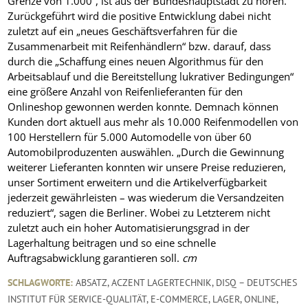
Grenze von 1.000“, ist aus der Bundeshauptstadt zu hören.
Zurückgeführt wird die positive Entwicklung dabei nicht
zuletzt auf ein „neues Geschäftsverfahren für die
Zusammenarbeit mit Reifenhändlern“ bzw. darauf, dass
durch die „Schaffung eines neuen Algorithmus für den
Arbeitsablauf und die Bereitstellung lukrativer Bedingungen“
eine größere Anzahl von Reifenlieferanten für den
Onlineshop gewonnen werden konnte. Demnach können
Kunden dort aktuell aus mehr als 10.000 Reifenmodellen von
100 Herstellern für 5.000 Automodelle von über 60
Automobilproduzenten auswählen. „Durch die Gewinnung
weiterer Lieferanten konnten wir unsere Preise reduzieren,
unser Sortiment erweitern und die Artikelverfügbarkeit
jederzeit gewährleisten – was wiederum die Versandzeiten
reduziert“, sagen die Berliner. Wobei zu Letzterem nicht
zuletzt auch ein hoher Automatisierungsgrad in der
Lagerhaltung beitragen und so eine schnelle
Auftragsabwicklung garantieren soll.
cm
SCHLAGWORTE:
ABSATZ
,
ACZENT LAGERTECHNIK
,
DISQ – DEUTSCHES
INSTITUT FÜR SERVICE-QUALITÄT
,
E-COMMERCE
,
LAGER
,
ONLINE
,