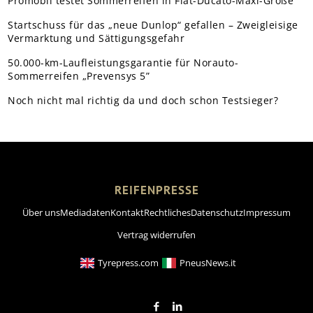
Promobil testet Sommerreifen in Fiat-Ducato-Maxi-Größe
Startschuss für das „neue Dunlop“ gefallen – Zweigleisige
Vermarktung und Sättigungsgefahr
50.000-km-Laufleistungsgarantie für Norauto-
Sommerreifen „Prevensys 5”
Noch nicht mal richtig da und doch schon Testsieger?
REIFENPRESSE
Über uns
Mediadaten
Kontakt
Rechtliches
Datenschutz
Impressum
Vertrag widerrufen
Tyrepress.com
PneusNews.it