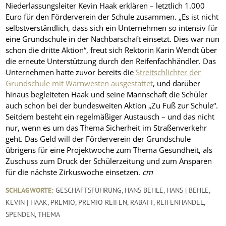
Niederlassungsleiter Kevin Haak erklären – letztlich 1.000
Euro für den Förderverein der Schule zusammen. „Es ist nicht
selbstverständlich, dass sich ein Unternehmen so intensiv für
eine Grundschule in der Nachbarschaft einsetzt. Dies war nun
schon die dritte Aktion“, freut sich Rektorin Karin Wendt über
die erneute Unterstützung durch den Reifenfachhändler. Das
Unternehmen hatte zuvor bereits die
Streitschlichter der
Grundschule mit Warnwesten ausgestattet
, und darüber
hinaus begleiteten Haak und seine Mannschaft die Schüler
auch schon bei der bundesweiten Aktion „Zu Fuß zur Schule“.
Seitdem besteht ein regelmäßiger Austausch – und das nicht
nur, wenn es um das Thema Sicherheit im Straßenverkehr
geht. Das Geld will der Förderverein der Grundschule
übrigens für eine Projektwoche zum Thema Gesundheit, als
Zuschuss zum Druck der Schülerzeitung und zum Ansparen
für die nächste Zirkuswoche einsetzen.
cm
SCHLAGWORTE:
GESCHÄFTSFÜHRUNG
,
HANS BEHLE
,
HANS | BEHLE
,
KEVIN | HAAK
,
PREMIO
,
PREMIO REIFEN
,
RABATT
,
REIFENHANDEL
,
SPENDEN
,
THEMA