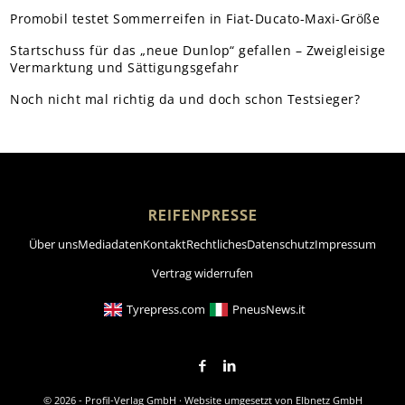
Promobil testet Sommerreifen in Fiat-Ducato-Maxi-Größe
Startschuss für das „neue Dunlop“ gefallen – Zweigleisige
Vermarktung und Sättigungsgefahr
Noch nicht mal richtig da und doch schon Testsieger?
REIFENPRESSE
Über uns
Mediadaten
Kontakt
Rechtliches
Datenschutz
Impressum
Vertrag widerrufen
Tyrepress.com
PneusNews.it
© 2026 - Profil-Verlag GmbH · Website umgesetzt von
Elbnetz GmbH