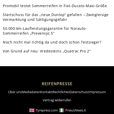
Promobil testet Sommerreifen in Fiat-Ducato-Maxi-Größe
Startschuss für das „neue Dunlop“ gefallen – Zweigleisige
Vermarktung und Sättigungsgefahr
50.000-km-Laufleistungsgarantie für Norauto-
Sommerreifen „Prevensys 5”
Noch nicht mal richtig da und doch schon Testsieger?
Von Grund auf neu: Vredesteins „Quatrac Pro 2“
REIFENPRESSE
Über uns
Mediadaten
Kontakt
Rechtliches
Datenschutz
Impressum
Vertrag widerrufen
Tyrepress.com
PneusNews.it