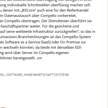
g individuelle Schnittstellen überflüssig machen soll.
 denen mit „BSS.tire“ auch eine für den Reifenhandel
en Datenaustausch über Compello vorbereitet.
Compello übertragen. Der Dienstleister überführt sie
e Geschäftspartner weiter. Für die gesicherte und
f seine weltweite Infrastruktur zurückgreifen“, so das in
Kumavision-Branchenlösungen an das Compello-System
ls Software as a Service (SaaS) oder On Premise zur
en wechseln könnten, da beide mit denselben EDI-
ng wird über Server im Compello-eigenen
inien bereitgestellt.
cm
DEL
,
SOFTWARE
,
WARENWIRTSCHAFTSSYSTEME