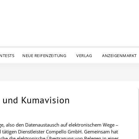
ENTESTS
NEUE REIFENZEITUNG
VERLAG
ANZEIGENMARKT
 und Kumavision
ange, also den Datenaustausch auf elektronischem Wege –
al tätigen Dienstleister Compello GmbH. Gemeinsam hat
che die elektronische Übertragung von Belegen in einer