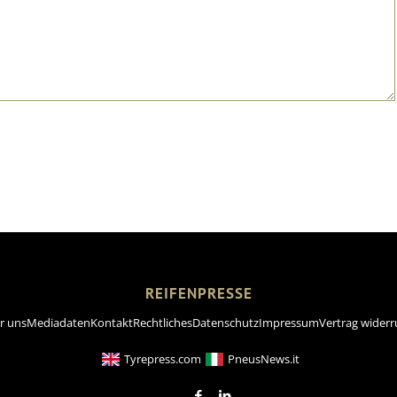
REIFENPRESSE
r uns
Mediadaten
Kontakt
Rechtliches
Datenschutz
Impressum
Vertrag widerr
Tyrepress.com
PneusNews.it