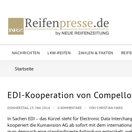
NACHRICHTEN
LKW-REIFEN
ZAHLEN & FAKTEN
REIF
Startseite
EDI-Kooperation von Compello
/
/
DONNERSTAG, 15. MAI 2014
0 KOMMENTARE
VON
CHRISTIAN MARX
In Sachen EDI – das Kürzel steht für Electronic Data Interch
kooperiert die Kumavision AG ab sofort mit dem internation
man demnach eine standardisierte Anbindung entwickelt, wel