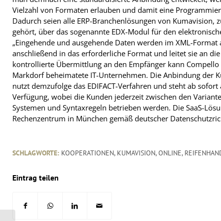
Vielzahl von Formaten erlauben und damit eine Programmierun
Dadurch seien alle ERP-Branchenlösungen von Kumavision, zu
gehört, über das sogenannte EDX-Modul für den elektronisch
„Eingehende und ausgehende Daten werden im XML-Format an 
anschließend in das erforderliche Format und leitet sie an di
kontrollierte Übermittlung an den Empfänger kann Compello au
Markdorf beheimatete IT-Unternehmen. Die Anbindung der 
nutzt demzufolge das EDIFACT-Verfahren und steht ab sofort a
Verfügung, wobei die Kunden jederzeit zwischen den Variant
Systemen und Syntaxregeln betrieben werden. Die SaaS-Lösu
Rechenzentrum in München gemäß deutscher Datenschutzrichtl
SCHLAGWORTE:
KOOPERATIONEN
,
KUMAVISION
,
ONLINE
,
REIFENHAN
Eintrag teilen