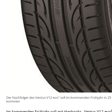
Der Nachfolger des Ventus V12 evo“ soll im kommenden Frühjahr in 25
kommen
Im kommenden Frühjahr soll mit Hankooks „Ventus V12 evo²“ e