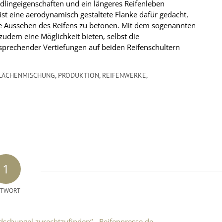
dlingeigenschaften und ein längeres Reifenleben
st eine aerodynamisch gestaltete Flanke dafür gedacht,
che Aussehen des Reifens zu betonen. Mit dem sogenannten
 zudem eine Möglichkeit bieten, selbst die
sprechender Vertiefungen auf beiden Reifenschultern
LÄCHENMISCHUNG
,
PRODUKTION
,
REIFENWERKE
,
1
TWORT
ndschungel zurechtzufinden“ - Reifenpresse.de