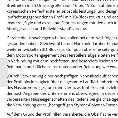
Breitreifen in 25 Umrüstgrößen von 16 bis 19 Zoll auf den
koreanischen Reifenhersteller selbst als leistungs- und design
laufrichtungsgebundenen Profil mit 3D-Blockstruktur und 
insofern „Style und exzellente Fahrleistungen mit den auch i
Abrollgeräusch und Rollwiderstand“ vereine.
Gerade die Umwelteigenschaften sollen bei dem Nachfolger 
gestanden haben. Gleichwohl betont Hankook darüber hinaus,
weiterentwickelten 3D-Blockstruktur auch über eine sehr gut
dem Motorsportengagement des Herstellers abgeleiteten Reif
in Verbindung mit dem hochfesten und besonders leichten Sta
Reifenaufstandsfläche selbst unter starker Belastung wie et
Während der Wintersaison weitet
auch BBS seine Servicezeiten aus
„Durch Verwendung einer hochgriffigen Nanosilicalauffläc
der Profilblockfestigkeit über die gesamte Laufflächenbreite 
des Nassbremsweges, um rund vier bzw. fünf Prozent erzielt 
der nach Angaben des Unternehmens überwiegend in dessen eu
verbesserten Nässeeigenschaften des Reifens bei gleichzeiti
die Verwendung einer „hochgriffigen Styrene-Polymer-Forme
Auf dem Grund der Profilrillen verankerte, die Oberfläche ve