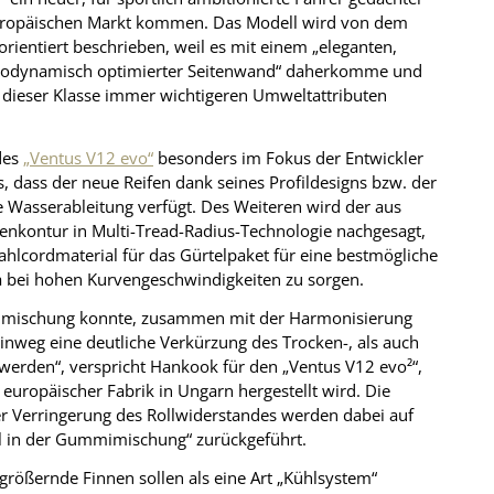
 europäischen Markt kommen. Das Modell wird von dem
orientiert beschrieben, weil es mit einem „eleganten,
aerodynamisch optimierter Seitenwand“ daherkomme und
n dieser Klasse immer wichtigeren Umweltattributen
des
„Ventus V12 evo“
besonders im Fokus der Entwickler
 dass der neue Reifen dank seines Profildesigns bzw. der
e Wasserableitung verfügt. Des Weiteren wird der aus
enkontur in Multi-Tread-Radius-Technologie nachgesagt,
hlcordmaterial für das Gürtelpaket für eine bestmögliche
wa bei hohen Kurvengeschwindigkeiten zu sorgen.
henmischung konnte, zusammen mit der Harmonisierung
hinweg eine deutliche Verkürzung des Trocken-, als auch
werden“, verspricht Hankook für den „Ventus V12 evo²“,
ropäischer Fabrik in Ungarn hergestellt wird. Die
ger Verringerung des Rollwiderstandes werden dabei auf
l in der Gummimischung“ zurückgeführt.
rgrößernde Finnen sollen als eine Art „Kühlsystem“