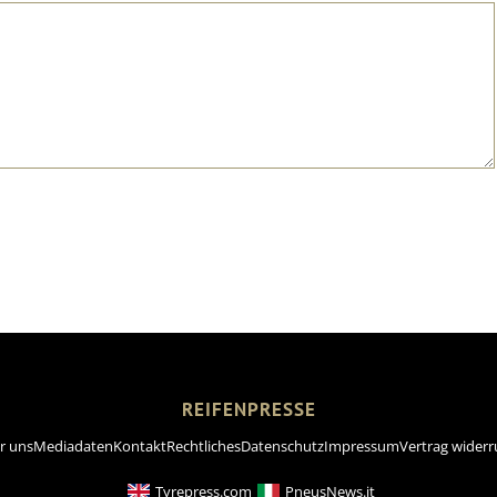
REIFENPRESSE
r uns
Mediadaten
Kontakt
Rechtliches
Datenschutz
Impressum
Vertrag widerr
Tyrepress.com
PneusNews.it