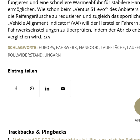
fungieren und eine schnellere Wärmeabfuhr für stabilere Han
ermöglichen. Wie schon beim „Ventus S1 evo²“ des Anbieters i
die Reifengeräusche zu reduzieren und zugleich das sportli
„Vehicle Alignment Indicator“ (VAI) will der Hersteller Fahrern
Fahrwerkseinstellungen zu überprüfen, indem der Abrieb ent
verglichen wird.
cm
SCHLAGWORTE:
EUROPA
,
FAHRWERK
,
HANKOOK
,
LAUFFLÄCHE
,
LAUFF
ROLLWIDERSTAND
,
UNGARN
Eintrag teilen
AN
Trackbacks & Pingbacks
Mehr als 630.000 Testberichte als Hilfe, um „sich im Reife