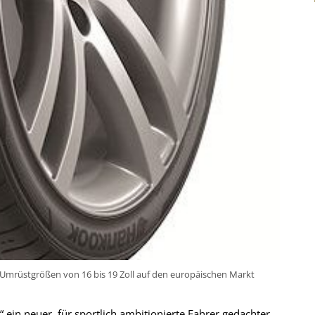
 Umrüstgrößen von 16 bis 19 Zoll auf den europäischen Markt
in neuer, für sportlich ambitionierte Fahrer gedachter