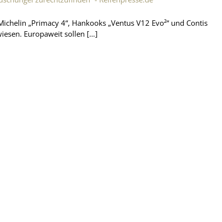
Michelin „Primacy 4“, Hankooks „Ventus V12 Evo²“ und Contis
wiesen. Europaweit sollen […]