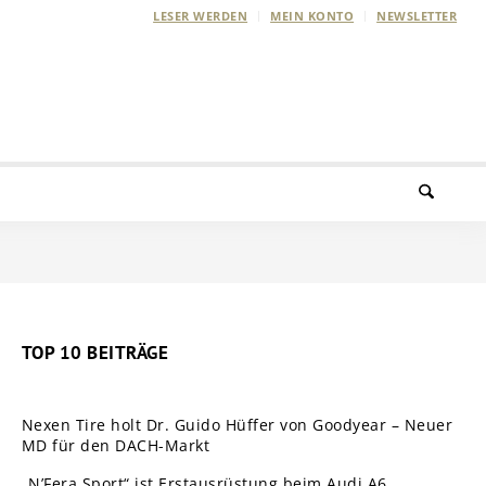
LESER WERDEN
MEIN KONTO
NEWSLETTER
TOP 10 BEITRÄGE
Nexen Tire holt Dr. Guido Hüffer von Goodyear – Neuer
MD für den DACH-Markt
„N’Fera Sport“ ist Erstausrüstung beim Audi A6