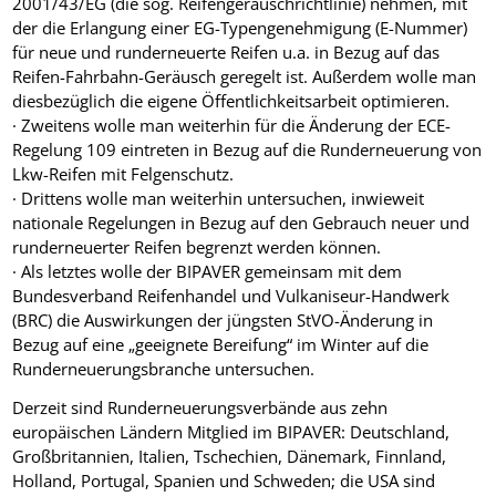
2001/43/EG (die sog. Reifengeräuschrichtlinie) nehmen, mit
der die Erlangung einer EG-Typengenehmigung (E-Nummer)
für neue und runderneuerte Reifen u.a. in Bezug auf das
Reifen-Fahrbahn-Geräusch geregelt ist. Außerdem wolle man
diesbezüglich die eigene Öffentlichkeitsarbeit optimieren.
· Zweitens wolle man weiterhin für die Änderung der ECE-
Regelung 109 eintreten in Bezug auf die Runderneuerung von
Lkw-Reifen mit Felgenschutz.
· Drittens wolle man weiterhin untersuchen, inwieweit
nationale Regelungen in Bezug auf den Gebrauch neuer und
runderneuerter Reifen begrenzt werden können.
· Als letztes wolle der BIPAVER gemeinsam mit dem
Bundesverband Reifenhandel und Vulkaniseur-Handwerk
(BRC) die Auswirkungen der jüngsten StVO-Änderung in
Bezug auf eine „geeignete Bereifung“ im Winter auf die
Runderneuerungsbranche untersuchen.
Derzeit sind Runderneuerungsverbände aus zehn
europäischen Ländern Mitglied im BIPAVER: Deutschland,
Großbritannien, Italien, Tschechien, Dänemark, Finnland,
Holland, Portugal, Spanien und Schweden; die USA sind