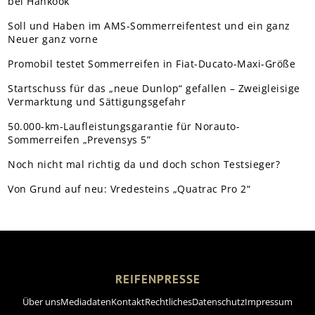
bei Hankook
Soll und Haben im AMS-Sommerreifentest und ein ganz
Neuer ganz vorne
Promobil testet Sommerreifen in Fiat-Ducato-Maxi-Größe
Startschuss für das „neue Dunlop“ gefallen – Zweigleisige
Vermarktung und Sättigungsgefahr
50.000-km-Laufleistungsgarantie für Norauto-
Sommerreifen „Prevensys 5”
Noch nicht mal richtig da und doch schon Testsieger?
Von Grund auf neu: Vredesteins „Quatrac Pro 2“
REIFENPRESSE
Über uns
Mediadaten
Kontakt
Rechtliches
Datenschutz
Impressum