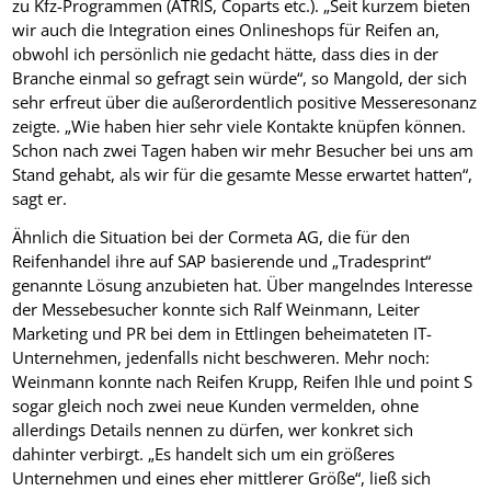
zu Kfz-Programmen (ATRIS, Coparts etc.). „Seit kurzem bieten
wir auch die Integration eines Onlineshops für Reifen an,
obwohl ich persönlich nie gedacht hätte, dass dies in der
Branche einmal so gefragt sein würde“, so Mangold, der sich
sehr erfreut über die außerordentlich positive Messeresonanz
zeigte. „Wie haben hier sehr viele Kontakte knüpfen können.
Schon nach zwei Tagen haben wir mehr Besucher bei uns am
Stand gehabt, als wir für die gesamte Messe erwartet hatten“,
sagt er.
Ähnlich die Situation bei der Cormeta AG, die für den
Reifenhandel ihre auf SAP basierende und „Tradesprint“
genannte Lösung anzubieten hat. Über mangelndes Interesse
der Messebesucher konnte sich Ralf Weinmann, Leiter
Marketing und PR bei dem in Ettlingen beheimateten IT-
Unternehmen, jedenfalls nicht beschweren. Mehr noch:
Weinmann konnte nach Reifen Krupp, Reifen Ihle und point S
sogar gleich noch zwei neue Kunden vermelden, ohne
allerdings Details nennen zu dürfen, wer konkret sich
dahinter verbirgt. „Es handelt sich um ein größeres
Unternehmen und eines eher mittlerer Größe“, ließ sich